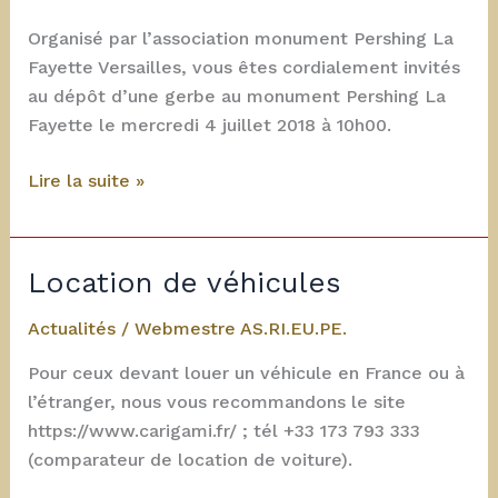
Organisé par l’association monument Pershing La
Fayette Versailles, vous êtes cordialement invités
au dépôt d’une gerbe au monument Pershing La
Fayette le mercredi 4 juillet 2018 à 10h00.
Monument
Lire la suite »
Pershing
La
Fayette
Location de véhicules
–
Dépôt
Actualités
/
Webmestre AS.RI.EU.PE.
d’une
Pour ceux devant louer un véhicule en France ou à
gerbe
l’étranger, nous vous recommandons le site
4
https://www.carigami.fr/ ; tél +33 173 793 333
juillet
(comparateur de location de voiture).
2018