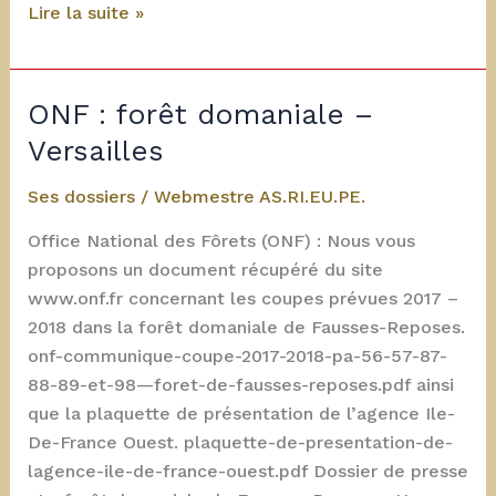
Dossiers
Lire la suite »
de
la
rentrée
ONF : forêt domaniale –
2018
Versailles
Ses dossiers
/
Webmestre AS.RI.EU.PE.
Office National des Fôrets (ONF) : Nous vous
proposons un document récupéré du site
www.onf.fr concernant les coupes prévues 2017 –
2018 dans la forêt domaniale de Fausses-Reposes.
onf-communique-coupe-2017-2018-pa-56-57-87-
88-89-et-98—foret-de-fausses-reposes.pdf ainsi
que la plaquette de présentation de l’agence Ile-
De-France Ouest. plaquette-de-presentation-de-
lagence-ile-de-france-ouest.pdf Dossier de presse