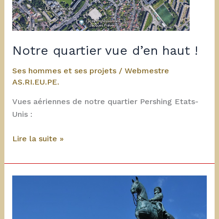
Notre quartier vue d’en haut !
Ses hommes et ses projets
/
Webmestre
AS.RI.EU.PE.
Vues aériennes de notre quartier Pershing Etats-
Unis :
Notre
Lire la suite »
quartier
vue
d’en
haut
!