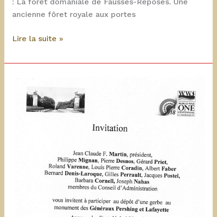
: La forêt domaniale de Fausses-Reposes. Une
ancienne fôret royale aux portes
ONF
Lire la suite »
:
forêt
domaniale
–
Versailles