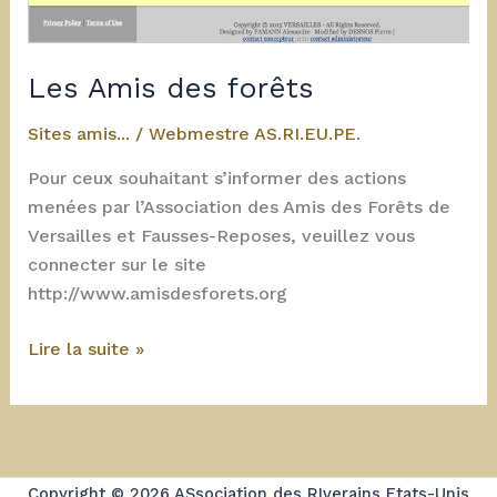
Les Amis des forêts
Sites amis...
/
Webmestre AS.RI.EU.PE.
Pour ceux souhaitant s’informer des actions
menées par l’Association des Amis des Forêts de
Versailles et Fausses-Reposes, veuillez vous
connecter sur le site
http://www.amisdesforets.org
Les
Lire la suite »
Amis
des
forêts
Copyright © 2026 ASsociation des RIverains Etats-Unis