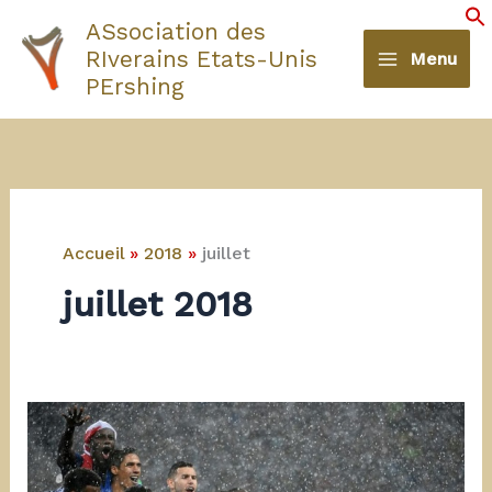
Aller
ASsociation des
au
S
RIverains Etats-Unis
Menu
contenu
PErshing
Accueil
2018
juillet
juillet 2018