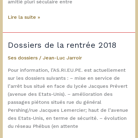
amitié pluri séculaire entre
Monument
Lire la suite »
Pershing
–
La
Dossiers de la rentrée 2018
Fayette
–
Ses dossiers
/
Jean-Luc Jarroir
Dépôt
Pour information, l’AS.RI.EU.PE. est actuellement
d’une
sur les dossiers suivants : – mise en service de
gerbe
l’arrêt bus situé en face du lycée Jacques Prévert
4
(avenue des Etats-Unis). – amélioration des
juillet
passages piétons situés rue du général
2018
Pershing/rue Jacques Lemercier; haut de l’avenue
des Etats-Unis, en terme de sécurité. – évolution
du réseau Phébus (en attente