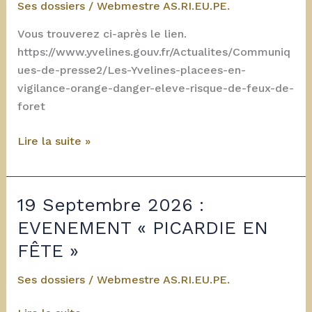
Ses dossiers
/
Webmestre AS.RI.EU.PE.
Vous trouverez ci-après le lien.
https://www.yvelines.gouv.fr/Actualites/Communiq
ues-de-presse2/Les-Yvelines-placees-en-
vigilance-orange-danger-eleve-risque-de-feux-de-
foret
Juillet
Lire la suite »
2026
:
Les
19 Septembre 2026 :
Yvelines
EVENEMENT « PICARDIE EN
placées
FÊTE »
en
vigilance
Ses dossiers
/
Webmestre AS.RI.EU.PE.
orange.