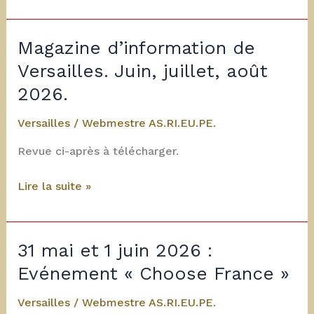
2026
:
Programme
Magazine d’information de
Mois
Versailles. Juin, juillet, août
Molière
2026.
Versailles
/
Webmestre AS.RI.EU.PE.
Revue ci-après à télécharger.
Magazine
Lire la suite »
d’information
de
Versailles.
31 mai et 1 juin 2026 :
Juin,
Evénement « Choose France »
juillet,
août
Versailles
/
Webmestre AS.RI.EU.PE.
2026.