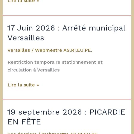
19
Lire la suite »
Septembre
2026
:
17 Juin 2026 : Arrêté municipal
EVENEMENT
Versailles
« PICARDIE
EN
Versailles
/
Webmestre AS.RI.EU.PE.
FÊTE »
Restriction temporaire stationnement et
circulation à Versailles
17
Lire la suite »
Juin
2026
:
19 septembre 2026 : PICARDIE
Arrêté
EN FÊTE
municipal
Versailles