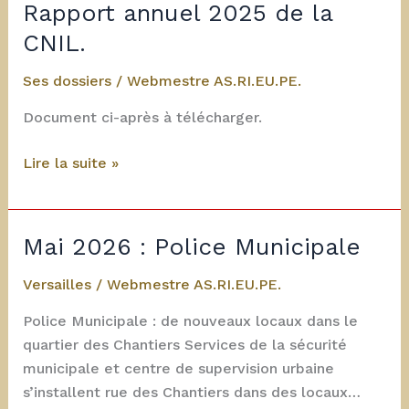
vie
Rapport annuel 2025 de la
privée.
CNIL.
Ses dossiers
/
Webmestre AS.RI.EU.PE.
Document ci-après à télécharger.
Rapport
Lire la suite »
annuel
2025
de
Mai 2026 : Police Municipale
la
CNIL.
Versailles
/
Webmestre AS.RI.EU.PE.
Police Municipale : de nouveaux locaux dans le
quartier des Chantiers Services de la sécurité
municipale et centre de supervision urbaine
s’installent rue des Chantiers dans des locaux…