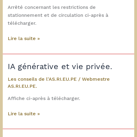
Arrêté concernant les restrictions de
stationnement et de circulation ci-après à
télécharger.
31
Lire la suite »
mai
et
1
IA générative et vie privée.
juin
2026
Les conseils de l'AS.RI.EU.PE
/
Webmestre
:
AS.RI.EU.PE.
Evénement
Affiche ci-après à télécharger.
« Choose
France »
IA
Lire la suite »
générative
et