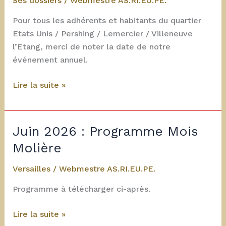
Ses dossiers
/
Webmestre AS.RI.EU.PE.
Pour tous les adhérents et habitants du quartier
Etats Unis / Pershing / Lemercier / Villeneuve
l’Etang, merci de noter la date de notre
événement annuel.
19
Lire la suite »
septembre
2026
:
Juin 2026 : Programme Mois
PICARDIE
Molière
EN
FÊTE
Versailles
/
Webmestre AS.RI.EU.PE.
Programme à télécharger ci-après.
Juin
Lire la suite »