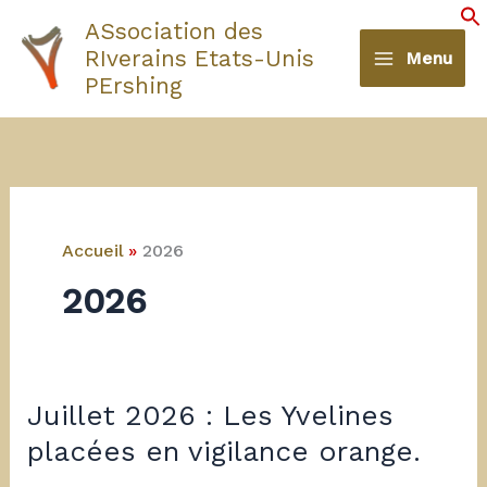
Aller
ASsociation des
au
S
RIverains Etats-Unis
Menu
contenu
PErshing
Accueil
2026
2026
Juillet 2026 : Les Yvelines
placées en vigilance orange.