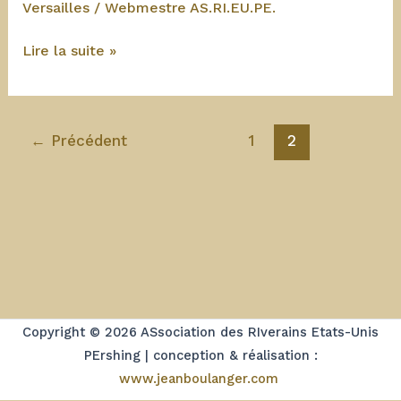
Versailles
/
Webmestre AS.RI.EU.PE.
13
Lire la suite »
septembre
2025
:
←
Précédent
1
2
Forum
des
Associations
à
Versailles
Copyright © 2026 ASsociation des RIverains Etats-Unis
PErshing | conception & réalisation :
www.jeanboulanger.com