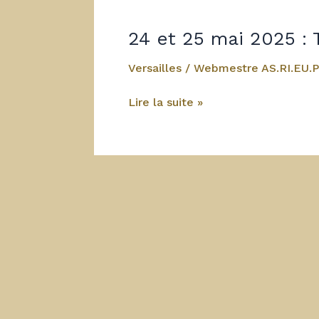
24 et 25 mai 2025 : T
Versailles
/
Webmestre AS.RI.EU.P
24
Lire la suite »
et
25
mai
2025
:
Triathlon
festival
à
Versailles