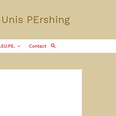
-Unis PErshing
Search
.EU.PE.
Contact
For:
Search Button