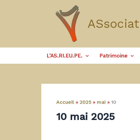
Aller
au
ASsociat
contenu
L’AS.RI.EU.PE.
Patrimoine
Accueil
2025
mai
10
10 mai 2025