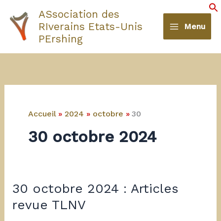
Aller
ASsociation des
au
S
RIverains Etats-Unis
Menu
contenu
PErshing
Accueil
2024
octobre
30
30 octobre 2024
30 octobre 2024 : Articles
revue TLNV