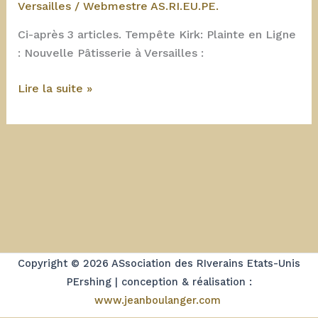
Versailles
/
Webmestre AS.RI.EU.PE.
Ci-après 3 articles. Tempête Kirk: Plainte en Ligne
: Nouvelle Pâtisserie à Versailles :
30
Lire la suite »
octobre
2024
:
Articles
revue
TLNV
Copyright © 2026 ASsociation des RIverains Etats-Unis
PErshing | conception & réalisation :
www.jeanboulanger.com