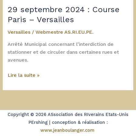
l’université
29 septembre 2024 : Course
UVSQ.
Paris – Versailles
Versailles
/
Webmestre AS.RI.EU.PE.
Arrêté Municipal concernant l’interdiction de
stationner et de circuler dans certaines rues et
avenues.
29
Lire la suite »
septembre
2024
:
Course
Paris
Copyright © 2026 ASsociation des RIverains Etats-Unis
–
PErshing | conception & réalisation :
Versailles
www.jeanboulanger.com