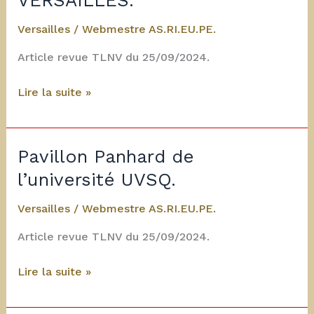
VERSAILLES.
Versailles
/
Webmestre AS.RI.EU.PE.
Article revue TLNV du 25/09/2024.
1
Lire la suite »
octobre
2024
:
Pavillon Panhard de
Cheval
l’université UVSQ.
métallique
au
Versailles
/
Webmestre AS.RI.EU.PE.
château
Article revue TLNV du 25/09/2024.
de
VERSAILLES.
Pavillon
Lire la suite »
Panhard
de