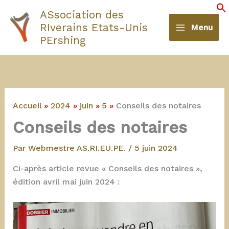
Aller
ASsociation des
au
S
RIverains Etats-Unis
Menu
contenu
PErshing
Accueil
2024
juin
5
Conseils des notaires
Conseils des notaires
Par
Webmestre AS.RI.EU.PE.
/
5 juin 2024
Ci-après article revue « Conseils des notaires »,
édition avril mai juin 2024 :