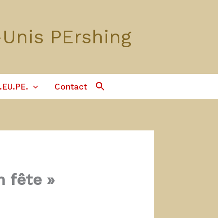
-Unis PErshing
Search
.EU.PE.
Contact
For:
Search Button
 fête »