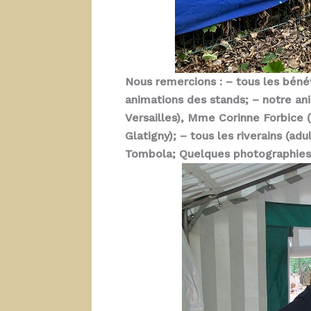
Nous remercions : – tous les bénév
animations des stands; – notre an
Versailles), Mme Corinne Forbice (
Glatigny); – tous les riverains (ad
Tombola; Quelques photographies p