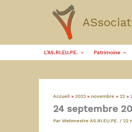
Aller
au
ASsociat
contenu
L’AS.RI.EU.PE.
Patrimoine
Accueil
2022
novembre
22
24 septembre 202
Par
Webmestre AS.RI.EU.PE.
/
22 