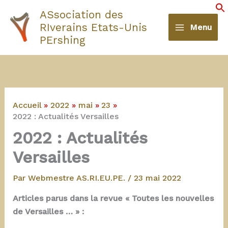
Aller
ASsociation des
au
S
RIverains Etats-Unis
Menu
contenu
PErshing
Accueil
2022
mai
23
2022 : Actualités Versailles
2022 : Actualités
Versailles
Par
Webmestre AS.RI.EU.PE.
/
23 mai 2022
Articles parus dans la revue « Toutes les nouvelles
de Versailles … » :