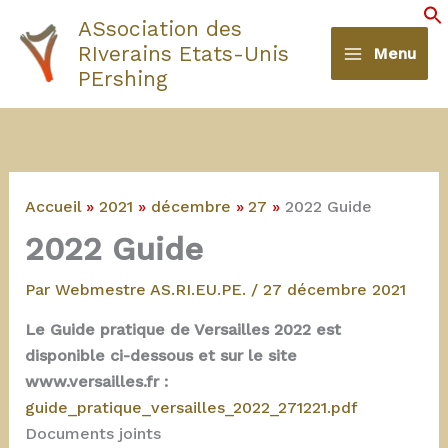
Aller
ASsociation des
au
S
RIverains Etats-Unis
Menu
contenu
PErshing
Accueil
2021
décembre
27
2022 Guide
2022 Guide
Par
Webmestre AS.RI.EU.PE.
/
27 décembre 2021
Le Guide pratique de Versailles 2022 est
disponible ci-dessous et sur le site
www.versailles.fr :
guide_pratique_versailles_2022_271221.pdf
Documents joints