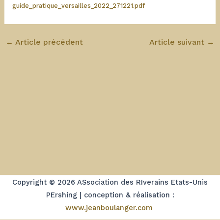
guide_pratique_versailles_2022_271221.pdf
←
Article précédent
Article suivant
→
Copyright © 2026 ASsociation des RIverains Etats-Unis
PErshing | conception & réalisation :
www.jeanboulanger.com