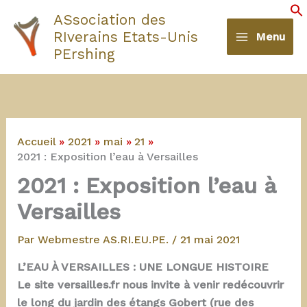
Aller
ASsociation des
au
S
RIverains Etats-Unis
Menu
contenu
PErshing
Accueil
2021
mai
21
2021 : Exposition l’eau à Versailles
2021 : Exposition l’eau à
Versailles
Par
Webmestre AS.RI.EU.PE.
/
21 mai 2021
L’EAU À VERSAILLES : UNE LONGUE HISTOIRE
Le site versailles.fr nous invite à venir redécouvrir
le long du jardin des étangs Gobert (rue des