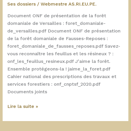
de
Ses dossiers
/
Webmestre AS.RI.EU.PE.
suivi
Document ONF de présentation de la forêt
domaniale de Versailles : foret_domaniale-
de_versailles.pdf Document ONF de présentation
de la forêt domaniale de Fausses-Reposes :
foret_domaniale_de_fausses_reposes.pdf Savez-
vous reconnaître les feuillus et les résineux ? :
onf_les_feuillus_resineux.pdf J’aime la forêt.
Ensemble protégeons-la ! jaime_la_foret.pdf
Cahier national des prescriptions des travaux et
services forestiers : onf_cnptsf_2020.pdf
Documents joints
ONF
Lire la suite »
:
Forêts
de