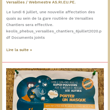
Versailles
/
Webmestre AS.RI.EU.PE.
Le lundi 6 juillet, une nouvelle affectation des
quais au sein de la gare routière de Versailles
Chantiers sera effective.
keolis_phebus_versailles_chantiers_6juillet2020.p
df Documents joints
Juillet
Lire la suite »
2020
:
Gare
routière
de
Versailles
Chantiers