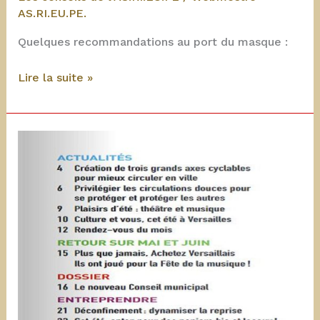
AS.RI.EU.PE.
Quelques recommandations au port du masque :
2020
Lire la suite »
:
Port
du
masque