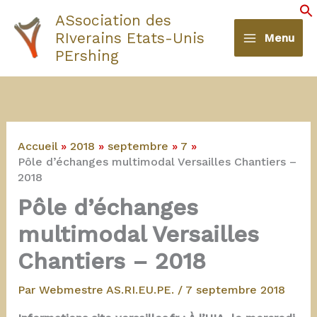
Aller
ASsociation des
au
S
RIverains Etats-Unis
Menu
contenu
PErshing
Accueil
2018
septembre
7
Pôle d’échanges multimodal Versailles Chantiers –
2018
Pôle d’échanges
multimodal Versailles
Chantiers – 2018
Par
Webmestre AS.RI.EU.PE.
/
7 septembre 2018