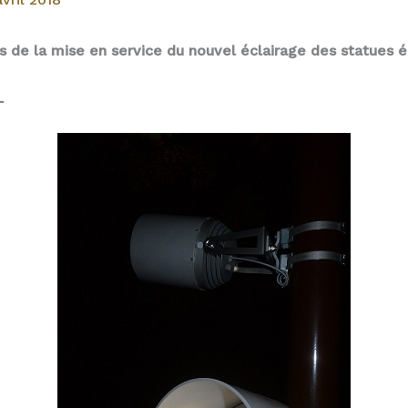
s de la mise en service du nouvel éclairage des statues é
L