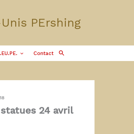
-Unis PErshing
Search
.EU.PE.
Contact
For:
Search Button
18
tatues 24 avril