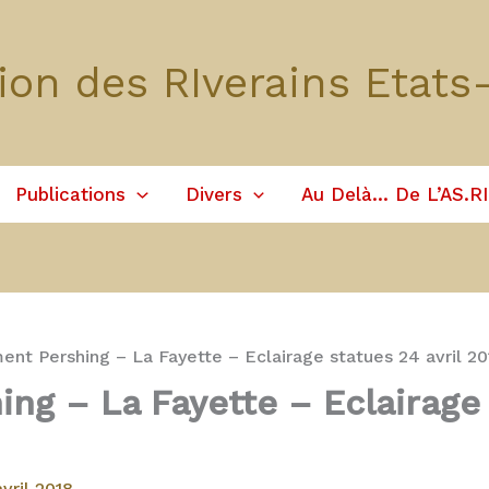
ion des RIverains Etats
Publications
Divers
Au Delà… De L’AS.RI
nt Pershing – La Fayette – Eclairage statues 24 avril 20
g – La Fayette – Eclairage s
vril 2018