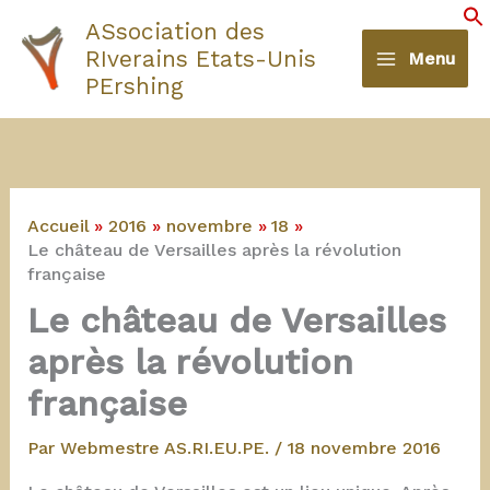
Aller
ASsociation des
au
S
RIverains Etats-Unis
Menu
contenu
PErshing
Accueil
2016
novembre
18
Le château de Versailles après la révolution
française
Le château de Versailles
après la révolution
française
Par
Webmestre AS.RI.EU.PE.
/
18 novembre 2016