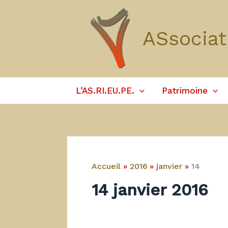
Aller
au
ASsociat
contenu
L’AS.RI.EU.PE.
Patrimoine
Accueil
2016
janvier
14
14 janvier 2016