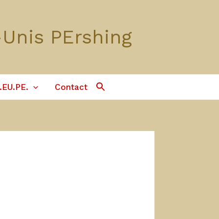
-Unis PErshing
Search
.EU.PE.
Contact
For:
Search Button