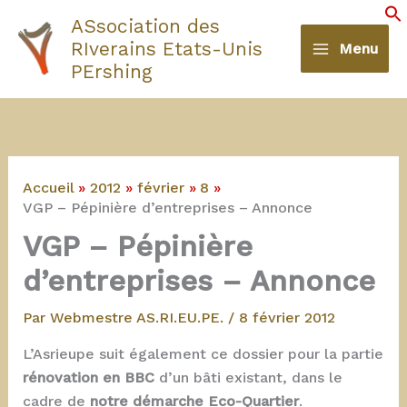
Aller
ASsociation des
au
S
RIverains Etats-Unis
Menu
contenu
PErshing
Accueil
2012
février
8
VGP – Pépinière d’entreprises – Annonce
VGP – Pépinière
d’entreprises – Annonce
Par
Webmestre AS.RI.EU.PE.
/
8 février 2012
L’Asrieupe suit également ce dossier pour la partie
rénovation en BBC
d’un bâti existant, dans le
cadre de
notre démarche Eco-Quartier
.