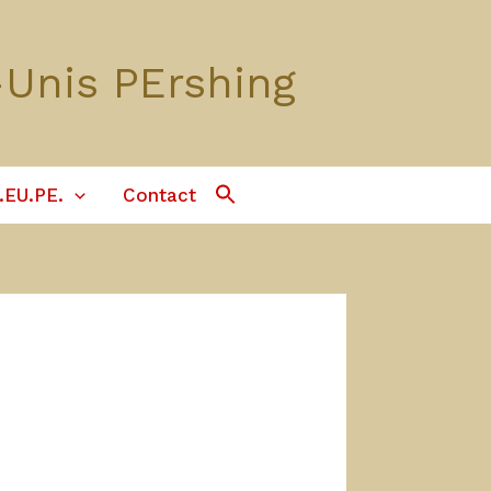
-Unis PErshing
Search
.EU.PE.
Contact
For:
Search Button