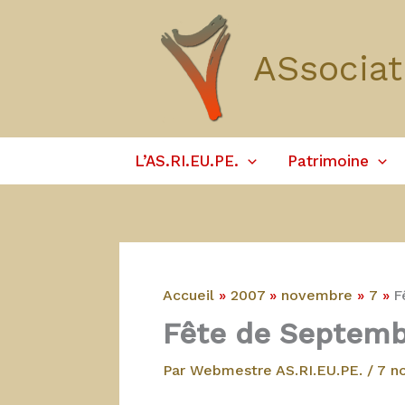
Aller
au
ASsociat
contenu
L’AS.RI.EU.PE.
Patrimoine
Accueil
2007
novembre
7
F
Fête de Septemb
Par
Webmestre AS.RI.EU.PE.
/
7 n