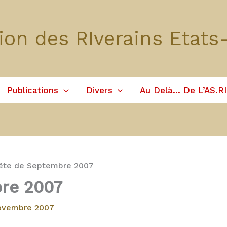
ion des RIverains Etats
Publications
Divers
Au Delà… De L’AS.RI
ête de Septembre 2007
re 2007
ovembre 2007