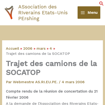
Aller
ASsociation des
au
S
RIverains Etats-Unis
Menu
contenu
PErshing
Accueil
2006
mars
4
Trajet des camions de la SOCATOP
Trajet des camions de la
SOCATOP
Par
Webmestre AS.RI.EU.PE.
/
4 mars 2006
Compte rendu de la réunion de concertation du 21
février 2006
A la demande de l’Association des Riverains Etats-