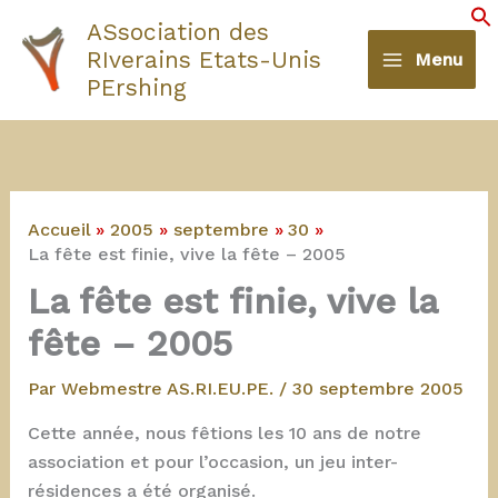
Aller
ASsociation des
au
S
RIverains Etats-Unis
Menu
contenu
PErshing
Accueil
2005
septembre
30
La fête est finie, vive la fête – 2005
La fête est finie, vive la
fête – 2005
Par
Webmestre AS.RI.EU.PE.
/
30 septembre 2005
Cette année, nous fêtions les 10 ans de notre
association et pour l’occasion, un jeu inter-
résidences a été organisé.