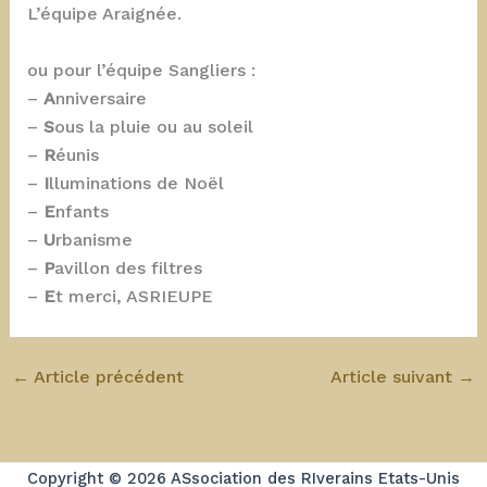
L’équipe Araignée.
ou pour l’équipe Sangliers :
–
A
nniversaire
–
S
ous la pluie ou au soleil
–
R
éunis
–
I
lluminations de Noël
–
E
nfants
–
U
rbanisme
–
P
avillon des filtres
–
E
t merci, ASRIEUPE
←
Article précédent
Article suivant
→
Copyright © 2026 ASsociation des RIverains Etats-Unis